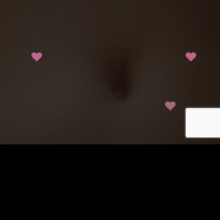
♥
♥
♥
Les données collectées au cours de votre inscription sont destinées à la société
GDM, responsable du traitement ainsi qu'à ses partenaires. Elles sont destinées à
vous proposer des rencontres en adéquation avec votre personnalité. Vous avez
le droit de nous interroger, de rectifier, compléter, mettre à jour, verrouiller ou
supprimer les données vous concernant, de vous opposer à leur traitement ou à
leur utilisation à des fins de prospection commerciale à l'adresse mentionnée
dans les CGUV.
© copyright jm-plancul.com 2026