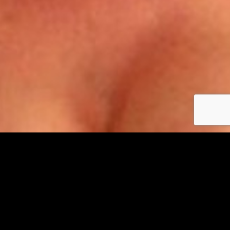
Se connecter
© copyright jm-plancul.com 2026
Les photos et profils affichés servent uniquement d’illustration et visent à présenter
l’expérience proposée.
Geo Niche Applications LLC | One Alhambra Plaza, Floor PH,
Coral Gables, FL 33134, USA
Contact