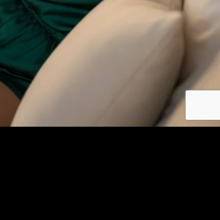
Se connecter
© copyright jm-plancul.com 2026
Les photos et profils affichés servent uniquement d’illustration et visent à présenter
l’expérience proposée.
Geo Niche Applications LLC | One Alhambra Plaza, Floor PH,
Coral Gables, FL 33134, USA
Contact