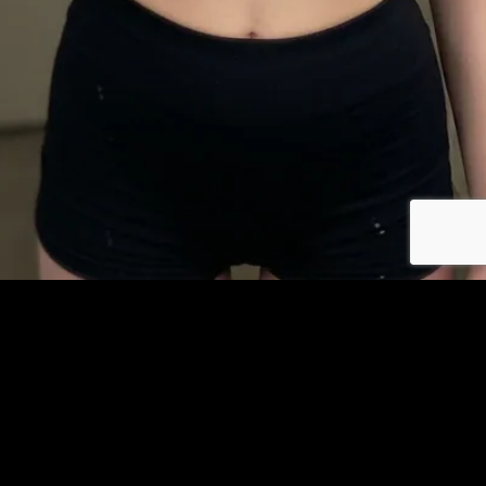
Se connecter
© copyright jm-plancul.com 2026
Les photos et profils affichés servent uniquement d’illustration et visent à présenter
l’expérience proposée.
Geo Niche Applications LLC | One Alhambra Plaza, Floor PH,
Coral Gables, FL 33134, USA
Contact