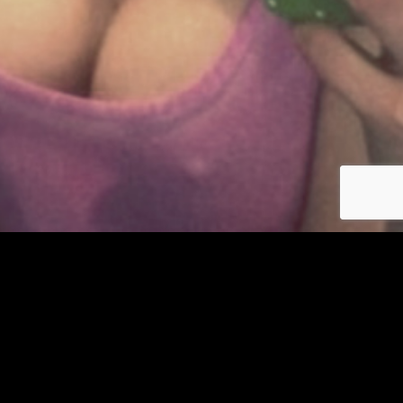
Se connecter
© copyright jm-plancul.com 2026
Les photos et profils affichés servent uniquement d’illustration et visent à présenter
l’expérience proposée.
Geo Niche Applications LLC | One Alhambra Plaza, Floor PH,
Coral Gables, FL 33134, USA
Contact