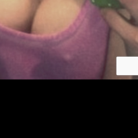
Se connecter
© copyright jm-plancul.com 2026
Les photos et profils affichés servent uniquement d’illustration et visent à présenter
l’expérience proposée.
Geo Niche Applications LLC | One Alhambra Plaza, Floor PH,
Coral Gables, FL 33134, USA
Contact