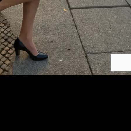
Se connecter
© copyright jm-plancul.com 2026
Les photos et profils affichés servent uniquement d’illustration et visent à présenter
l’expérience proposée.
Geo Niche Applications LLC | One Alhambra Plaza, Floor PH,
Coral Gables, FL 33134, USA
Contact