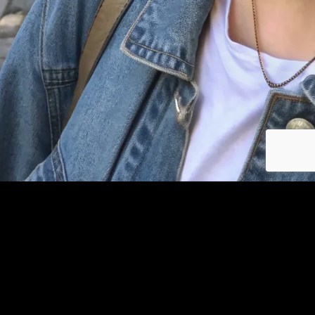
Se connecter
© copyright jm-plancul.com 2026
Les photos et profils affichés servent uniquement d’illustration et visent à présenter
l’expérience proposée.
Geo Niche Applications LLC | One Alhambra Plaza, Floor PH,
Coral Gables, FL 33134, USA
Contact