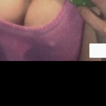
Se connecter
© copyright jm-plancul.com 2026
Les photos et profils affichés servent uniquement d’illustration et visent à présenter
l’expérience proposée.
Geo Niche Applications LLC | One Alhambra Plaza, Floor PH,
Coral Gables, FL 33134, USA
Contact