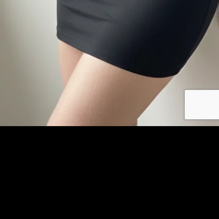
Se connecter
© copyright jm-plancul.com 2026
Les photos et profils affichés servent uniquement d’illustration et visent à présenter
l’expérience proposée.
Geo Niche Applications LLC | One Alhambra Plaza, Floor PH,
Coral Gables, FL 33134, USA
Contact